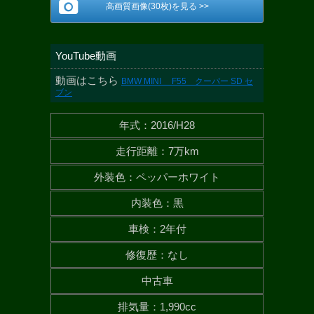
高画質画像(30枚)を見る >>
YouTube動画
動画はこちら
BMW MINI F55 クーパー SD セ
ブン
年式
：
2016/H28
走行距離
：
7万km
外装色
：
ペッパーホワイト
内装色
：
黒
車検
：
2年付
修復歴
：
なし
中古車
排気量
：
1,990cc