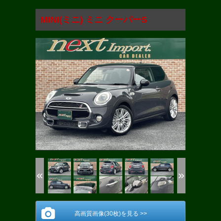
MINI(ミニ) ミニ クーパーS
(1/30)
高画質画像(30枚)を見る >>