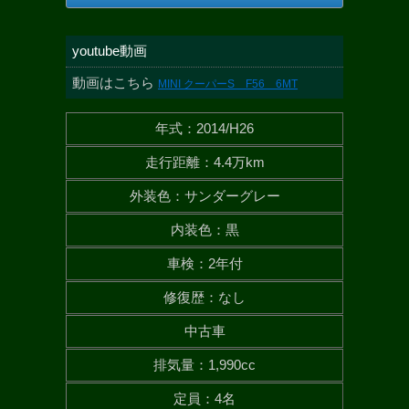
youtube動画
動画はこちら
MINI クーパーS F56 6MT
年式
：
2014/H26
走行距離
：
4.4万km
外装色
：
サンダーグレー
内装色
：
黒
車検
：
2年付
修復歴
：
なし
中古車
排気量
：
1,990cc
定員
：
4名