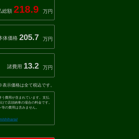
218.9
払総額
万円
205.7
本体価格
万円
13.2
諸費用
万円
※表示価格は全て税込です。
伴う費用が含まれています。支払
出)で店頭納車の場合の料金です。
ン等の費用は含みません。
m/shiharai/