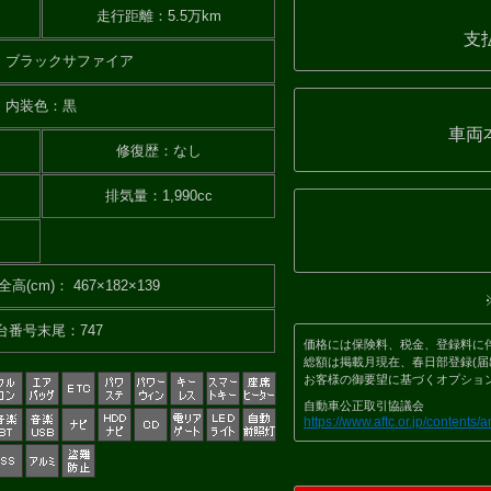
走行距離
：
5.5万km
支
：
ブラックサファイア
内装色
：
黒
車両
修復歴
：
なし
排気量
：
1,990cc
全高(cm)
：
467×182×139
台番号末尾
：
747
価格には保険料、税金、登録料に
総額は掲載月現在、春日部登録(届
お客様の御要望に基づくオプショ
自動車公正取引協議会
https://www.aftc.or.jp/contents/a