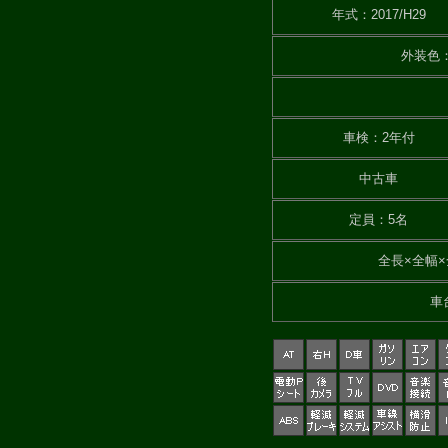
年式
：
2017/H29
外装色
車検
：
2年付
中古車
定員
：
5名
全長×全幅×
車