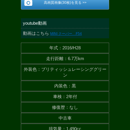
高画質画像(30枚)を見る >>
youtube動画
動画はこちら
MINI クーパー F54
年式
：
2016/H28
走行距離
：
6.7万km
外装色
：
ブリティッシュレーシンググリー
ン
内装色
：
黒
車検
：
2年付
修復歴
：
なし
中古車
排気量
：
1,490cc