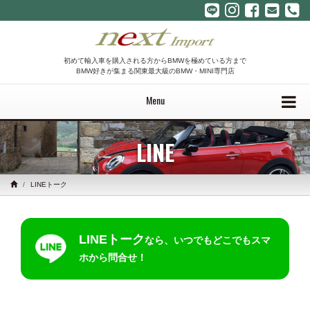
初めて輸入車を購入される方からBMWを極めている方まで
BMW好きが集まる関東最大級のBMW・MINI専門店
Menu
LINE
LINEトーク
LINEトーク
なら、いつでもどこでもスマ
ホから問合せ！