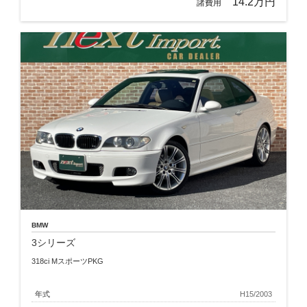
14.2万円
諸費用
BMW
3シリーズ
318ci MスポーツPKG
年式
H15/2003