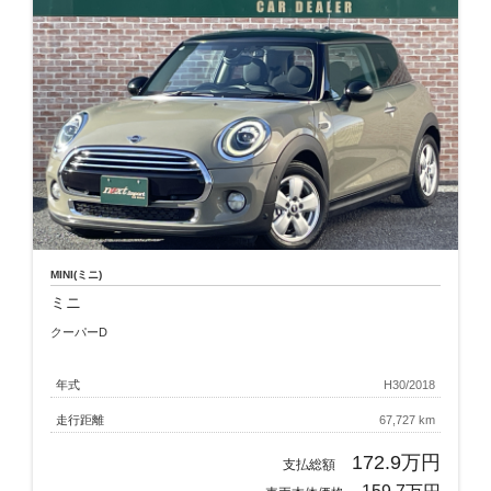
MINI(ミニ)
ミニ
クーパーD
年式
H30/2018
走行距離
67,727 km
172.9万円
支払総額