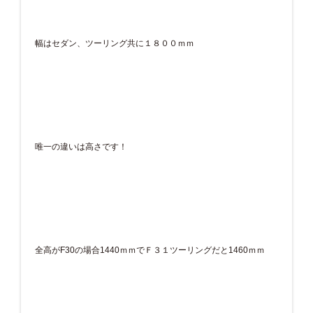
幅はセダン、ツーリング共に１８００ｍｍ
唯一の違いは高さです！
全高がF30の場合1440ｍｍでＦ３１ツーリングだと1460ｍｍ