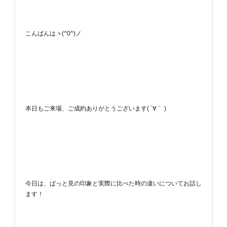
こんばんはヽ(^0^)ノ
本日もご来場、ご成約ありがとうございます( ´∀｀ )
今日は、ぱっと見の印象と実際に比べた時の違いについてお話し
ます！