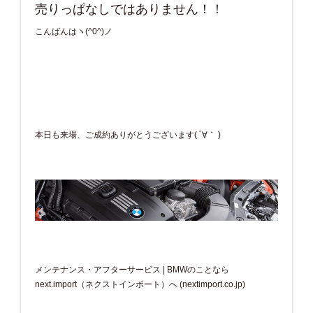
売りっぱなしではありません！！
こんばんはヽ(^0^)ノ
本日も来場、ご成約ありがとうございます( ´∀｀ )
メンテナンス・アフターサービス | BMWのことなら
next.import（ネクストインポート）へ (nextimport.co.jp)