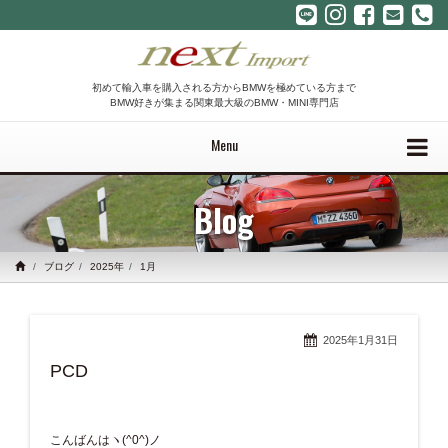
初めて輸入車を購入される方からBMWを極めている方まで
BMW好きが集まる関東最大級のBMW・MINI専門店
Menu
Blog
ブログ
2025年
1月
2025年1月31日
PCD
こんばんはヽ(^0^)ノ