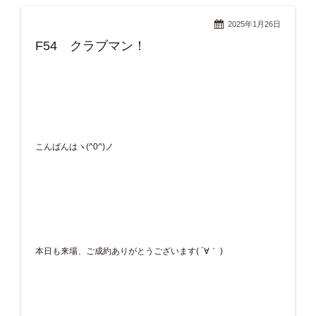
2025年1月26日
F54 クラブマン！
こんばんはヽ(^0^)ノ
本日も来場、ご成約ありがとうございます( ´∀｀ )