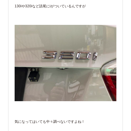
130iや320iなど語尾にiがついているんですが
気になってはいても中々調べないですよね！