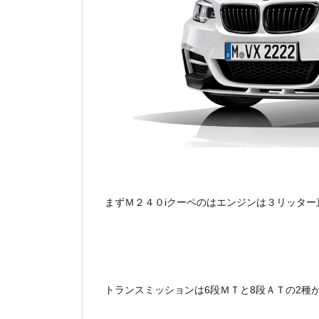
まずＭ２４０iクーペのはエンジンは３リッター
トランスミッションは6段ＭＴと8段ＡＴの2種