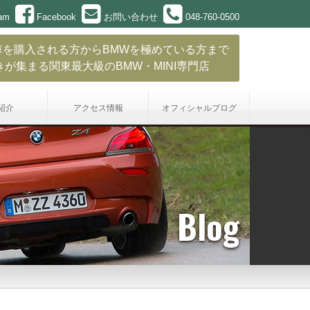
ram
Facebook
お問い合わせ
048-760-0500
車を購入される方からBMWを極めている方まで
きが集まる関東最大級のBMW・MINI専門店
紹介
アクセス情報
オフィシャル
ブログ
Blog