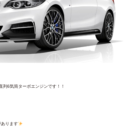
直列6気筒ターボエンジンです！！
があります