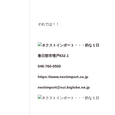
それでは！！
春日部市増戸832-1
048-760-0500
https://www.nextimport.co.jp
nextimport@xui.biglobe.ne.jp