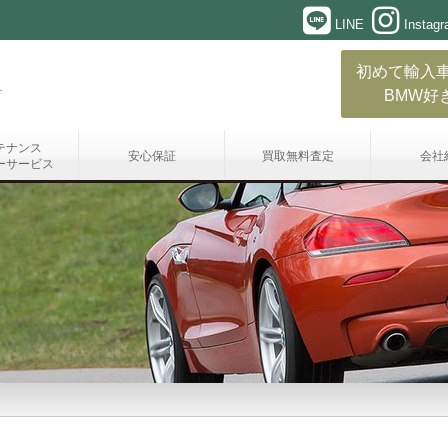
LINE
Instag
初めて輸入
BMW好
テナンス
安心保証
買取無料査定
会社
ーサービス