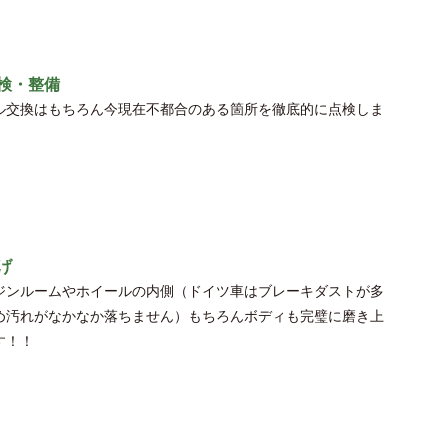
検・整備
ル交換はもちろん今現在不都合のある箇所を徹底的に点検しま
げ
ジンルームやホイールの内側（ドイツ車はブレーキダストが多
め汚れがなかなか落ちません）もちろんボディも完璧に磨き上
す！！