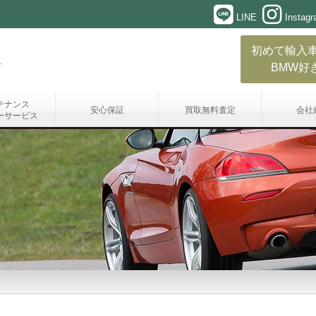
LINE
Instag
初めて輸入
BMW好
テナンス
安心保証
買取無料査定
会社
ーサービス