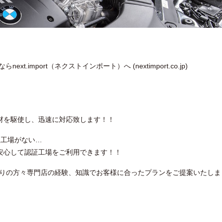
.import（ネクストインポート）へ (nextimport.co.jp)
材を駆使し、迅速に対応致します！！
理工場がない…
安心して認証工場をご利用できます！！
困りの方々専門店の経験、知識でお客様に合ったプランをご提案いたしま