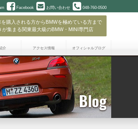
ram
Facebook
お問い合わせ
048-760-0500
車を購入される方からBMWを極めている方まで
きが集まる関東最大級のBMW・MINI専門店
紹介
アクセス情報
オフィシャル
ブログ
Blog