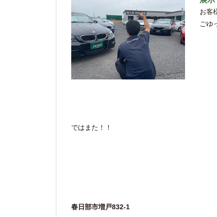
お客
ごゆ
ではまた！！
春日部市増戸832-1