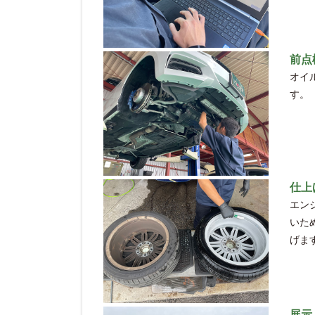
前点
オイ
す。
仕上
エン
いた
げま
展示