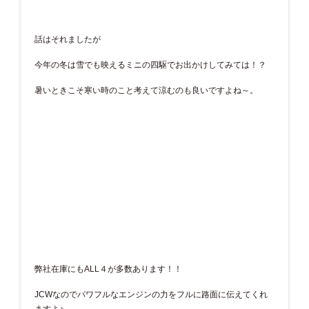
話はそれましたが
今年の冬は雪でも映えるミニの四駆でお出かけしてみては！？
暑いときこそ寒い時のこと考えて涼むのも良いですよね～。
弊社在庫にもALL４が多数あります！！
JCWなのでパワフルなエンジンの力をフルに路面に伝えてくれ
ますよ♪