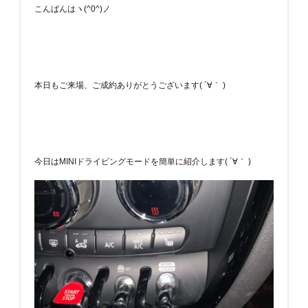
こんばんはヽ(^0^)ノ
本日もご来場、ご成約ありがとうございます( ´∀｀ )
今日はMINIドライビングモードを簡単に紹介します( ´∀｀ )