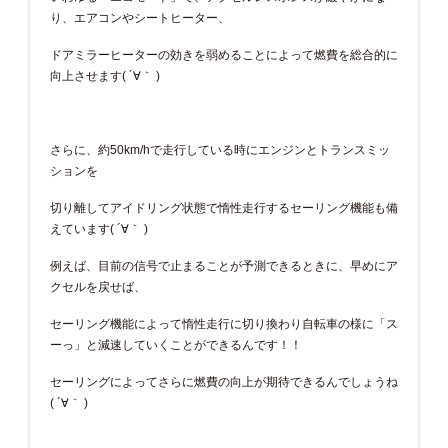
り、エアコンやシートヒーター、
ドアミラーヒーターの効きを弱めることによって燃費を総合的に
向上させます( ´∀｀ )
さらに、約50km/hで走行している時にエンジンとトランスミッ
ションを
切り離してアイドリング状態で惰性走行するセーリング機能も備
えています( ´∀｀ )
例えば、目前の信号で止まることが予測できるときに、早めにア
クセルを戻せば、
セーリング機能によって惰性走行に切り換わり自転車の様に「ス
ーっ」と減速していくことができるんです！！
セーリングによってさらに燃費の向上が期待できるんでしょうね
( ´∀｀ )