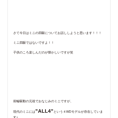
さて今日はミニの四駆についてお話ししようと思います！！！
ミニ四駆ではないですよ！！
子供のころ楽しんだのが懐かしいですが笑
前輪駆動の元祖でおなじみのミニですが、
”ALL4”
現代のミニには
という４WDモデルが存在していま
す♪