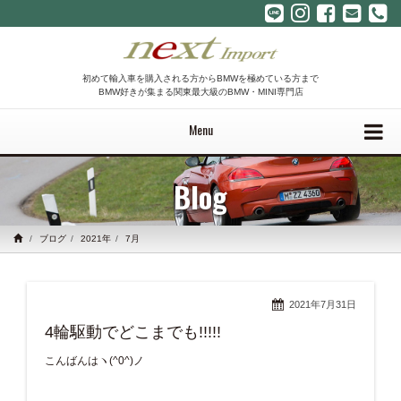
初めて輸入車を購入される方からBMWを極めている方まで
BMW好きが集まる関東最大級のBMW・MINI専門店
Menu
Blog
ブログ
2021年
7月
2021年7月31日
4輪駆動でどこまでも!!!!!
こんばんはヽ(^0^)ノ