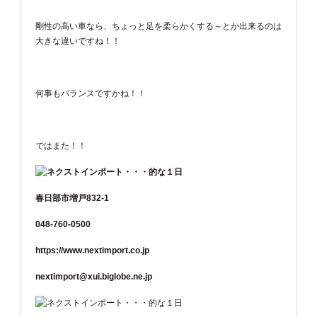
剛性の高い車なら、ちょっと足を柔らかくする～とか出来るのは
大きな違いですね！！
何事もバランスですかね！！
ではまた！！
春日部市増戸832-1
048-760-0500
https://www.nextimport.co.jp
nextimport@xui.biglobe.ne.jp