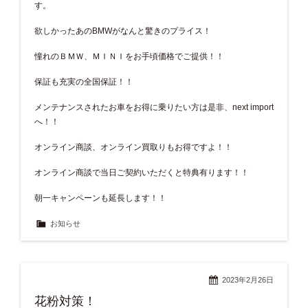
す。
欲しかったあのBMWがなんと驚きのプライス！
憧れのＢＭＷ、ＭＩＮＩをお手頃価格でご提供！！
保証も充実の全国保証！！
メンテナンスされたお車をお得に乗りたい方は是非、next import
へ！！
オンライン商談、オンライン買取りもお得ですよ！！
オンライン商談で当日ご契約いただくと特典有ります！！
朝一キャンペーンも延長します！！
お知らせ
2023年2月26日
花粉対策！