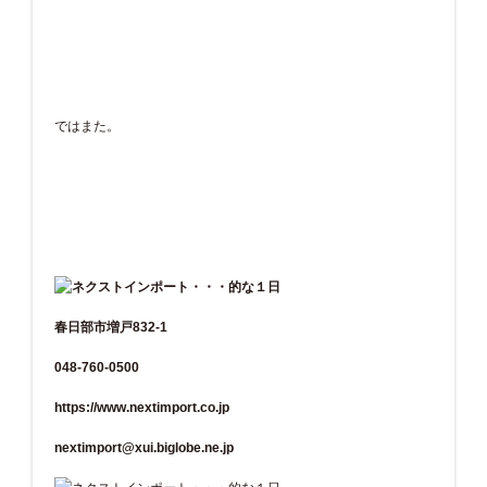
ではまた。
春日部市増戸832-1
048-760-0500
https://www.nextimport.co.jp
nextimport@xui.biglobe.ne.jp