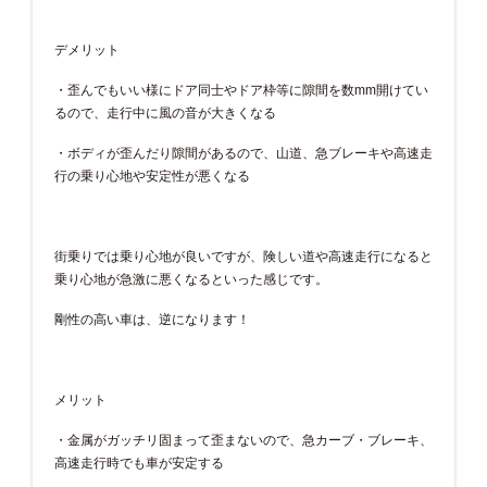
デメリット
・歪んでもいい様にドア同士やドア枠等に隙間を数mm開けてい
るので、走行中に風の音が大きくなる
・ボディが歪んだり隙間があるので、山道、急ブレーキや高速走
行の乗り心地や安定性が悪くなる
街乗りでは乗り心地が良いですが、険しい道や高速走行になると
乗り心地が急激に悪くなるといった感じです。
剛性の高い車は、逆になります！
メリット
・金属がガッチリ固まって歪まないので、急カーブ・ブレーキ、
高速走行時でも車が安定する