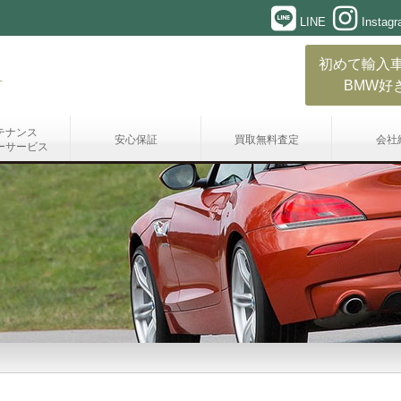
LINE
Instag
初めて輸入
BMW好
テナンス
安心保証
買取無料査定
会社
ーサービス