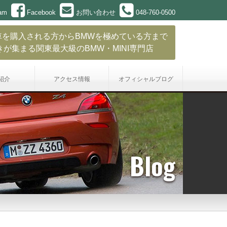
ram
Facebook
お問い合わせ
048-760-0500
車を購入される方からBMWを極めている方まで
きが集まる関東最大級のBMW・MINI専門店
紹介
アクセス情報
オフィシャル
ブログ
Blog