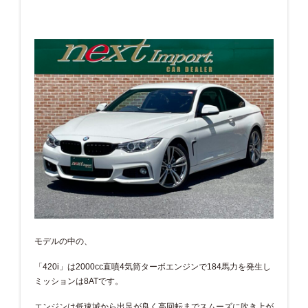
モデルの中の、
「420i」は2000cc直噴4気筒ターボエンジンで184馬力を発生し
ミッションは8ATです。
エンジンは低速域から出足が良く高回転までスムーズに吹き上が