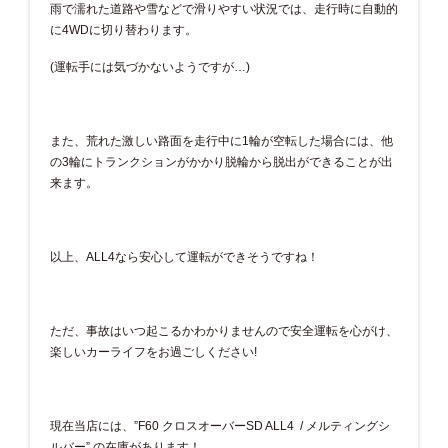
雨で濡れた道路や雪などで滑りやすい状況では、走行時に自動的
に4WDに切り替わります。
(運転手には気づかないようですが…)
また、荒れた激しい路面を走行中に1輪が空転した場合には、他
の3輪にトランクションがかかり脱輪から脱出ができることが出
来ます。
以上、ALL4なら安心して運転ができそうですね！
ただ、事故はいつ起こるかわかりませんので安全運転を心がけ、
楽しいカーライフをお過ごしください!
現在当店には、”F60 クロスオーバーSD ALL4 / メルティングシ
ルバー” の在庫があります！