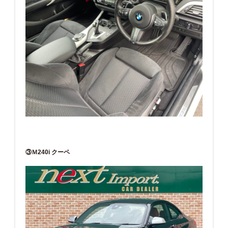
③Ｍ240i クーペ