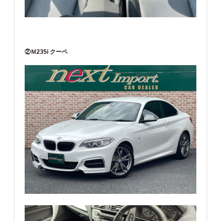
②Ｍ235i クーペ