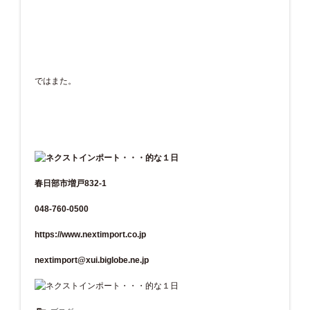
ではまた。
春日部市増戸832-1
048-760-0500
https://www.nextimport.co.jp
nextimport@xui.biglobe.ne.jp