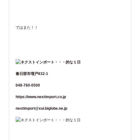
ではまた！！
春日部市増戸832-1
048-760-0500
https://www.nextimport.co.jp
nextimport@xui.biglobe.ne.jp