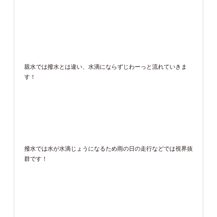
親水では撥水とは違い、水滴にならずじわーっと流れていきま
す！
撥水では水が水滴じょうになるため雨の日の走行などでは視界抜
群です！