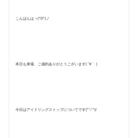
こんばんはヽ(^0^)ノ
本日も来場、ご成約ありがとうございます( ´∀｀ )
今日はアイドリングストップについてです(^▽^)/