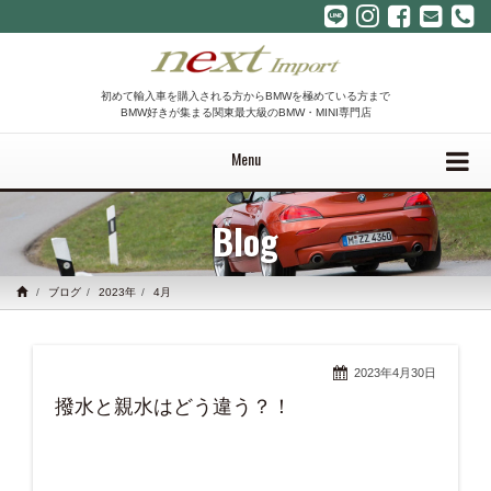
初めて輸入車を購入される方からBMWを極めている方まで
BMW好きが集まる関東最大級のBMW・MINI専門店
Menu
Blog
ブログ
2023年
4月
2023年4月30日
撥水と親水はどう違う？！