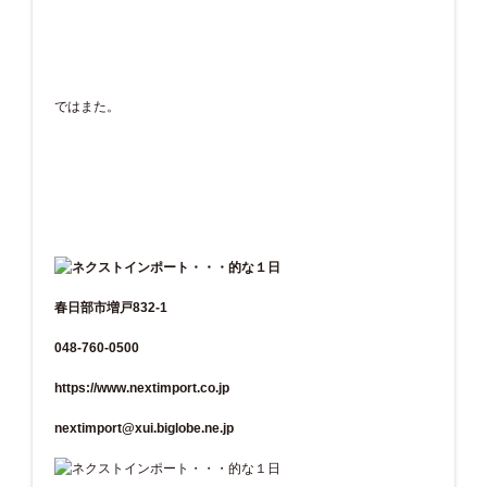
ではまた。
春日部市増戸832-1
048-760-0500
https://www.nextimport.co.jp
nextimport@xui.biglobe.ne.jp