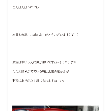
こんばんはヽ(^0^)ノ
本日も来場、ご成約ありがとうございます( ´∀｀ )
最近は寒いうえに風が強いですね～(´；ω；`)ｳｩｩ
ただ太陽☀がでている時は太陽の暖かさが
非常にありがたく感じられますね ♪♪♪