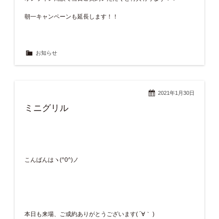
朝一キャンペーンも延長します！！
お知らせ
2021年1月30日
ミニグリル
こんばんはヽ(^0^)ノ
本日も来場、ご成約ありがとうございます( ´∀｀ )