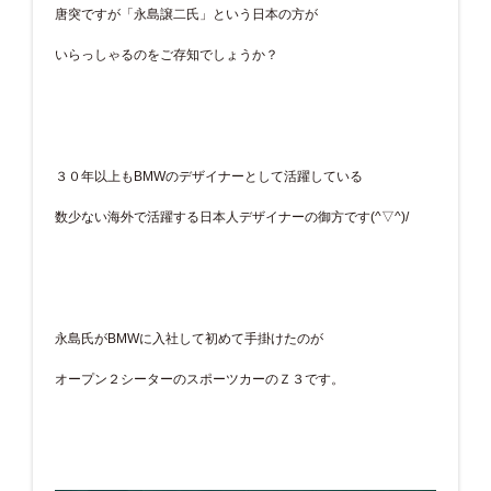
唐突ですが「永島譲二氏」という日本の方が
いらっしゃるのをご存知でしょうか？
３０年以上もBMWのデザイナーとして活躍している
数少ない海外で活躍する日本人デザイナーの御方です(^▽^)/
永島氏がBMWに入社して初めて手掛けたのが
オープン２シーターのスポーツカーのＺ３です。