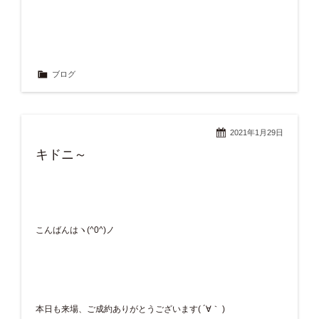
ブログ
2021年1月29日
キドニ～
こんばんはヽ(^0^)ノ
本日も来場、ご成約ありがとうございます( ´∀｀ )