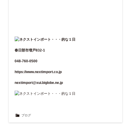
春日部市増戸832-1
048-760-0500
https://www.nextimport.co.jp
nextimport@xui.biglobe.ne.jp
ブログ