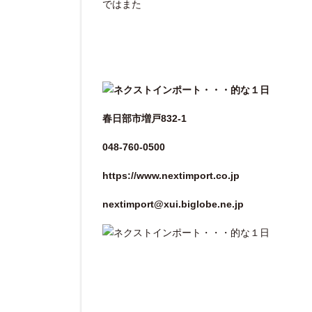
ではまた
春日部市増戸832-1
048-760-0500
https://www.nextimport.co.jp
nextimport@xui.biglobe.ne.jp