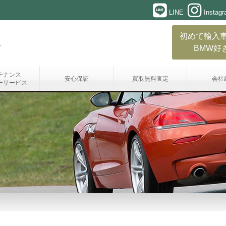
LINE
Instag
初めて輸入
BMW好
テナンス
安心保証
買取無料査定
会社
ーサービス