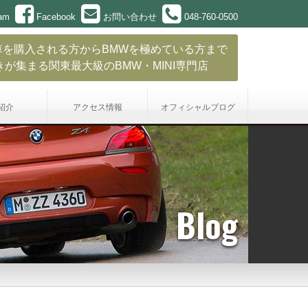
ram
Facebook
お問い合わせ
048-760-0500
車を購入される方からBMWを極めている方まで
きが集まる関東最大級のBMW・MINI専門店
紹介
アクセス情報
オフィシャル
ブログ
Blog