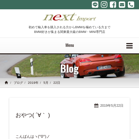
初めて輸入車を購入される方からBMWを極めている方まで
BMW好きが集まる関東最大級のBMW・MINI専門店
Menu
Blog
ブログ
2019年
5月
22日
2019年5月22日
おやつ( ´∀｀ )
こんばんはヽ(^0^)ノ