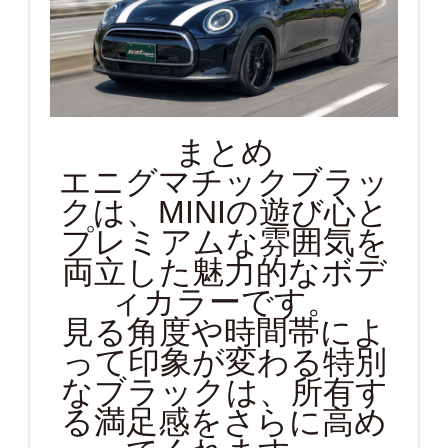
まとめ
エニグマチックブラッ
クは、MINIの遊び心と
プレミアムな雰囲気を
両立した魅力的なボデ
ィカラーです。
見る角度や時間帯によ
って印象が変わる特別
なブラックは、所有す
る満足感をさらに高め