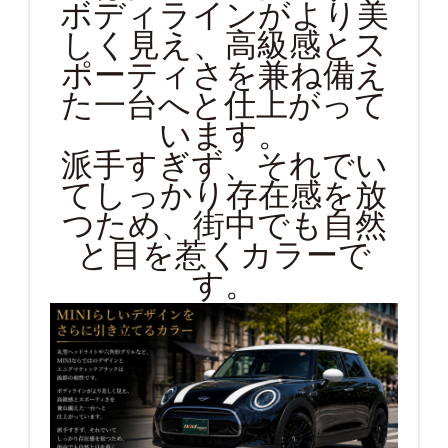
ボディラインがより美
しく見え、高級感とス
ポーティさを兼ね備え
た一台へと仕上がって
います。
派手すぎず、それでい
てしっかり存在感を放
つため、街中でも自然
と目を惹くカラーで
す。