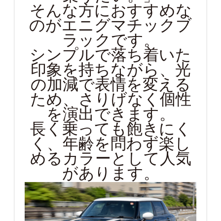
そんな方におすすめな
のがエニグマチックブ
ラックです。
シンプルで落ち着いた
印象を持ちながら、光
の加減で表情を変える
ため、さりげなく個性
を演出できます。
長く乗っても飽きにく
く、年齢を問わず楽し
めるカラーとして人気
があります。