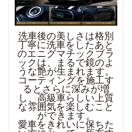
洗車後の美しさは格別
丁寧に洗車をしたあと
のエニグマチックブラ
ックは、まるで鏡のよ
うな艶が生まれます。
コーティングを施工す
るとさらに深みが増
し、高級車らしい上質
な雰囲気を楽しむこと
ができます。
愛車をきれいに保ちた