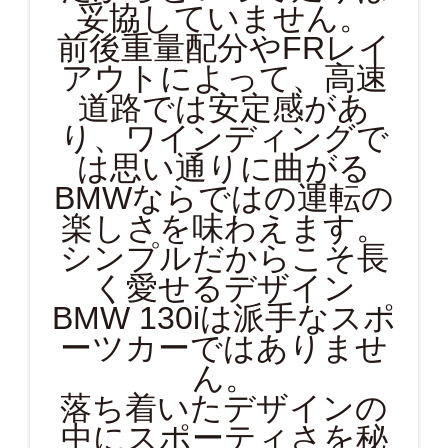
妥協していません。
前後重量配分やFRレイ
アウトによって、高速
道路では安定感があ
り、ワインディングで
は思い通りに曲がる
BMWならではの運転の
楽しさを味わえます。
シンプルだからこそ長
く愛せるデザイン
BMW 130iは派手なスポ
ーツカーではありませ
ん。
落ち着いたデザインの
中にスポーティさを秘