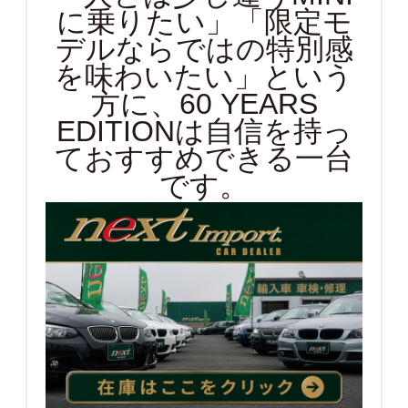
に乗りたい」「限定モ
デルならではの特別感
を味わいたい」という
方に、60 YEARS
EDITIONは自信を持っ
ておすすめできる一台
です。