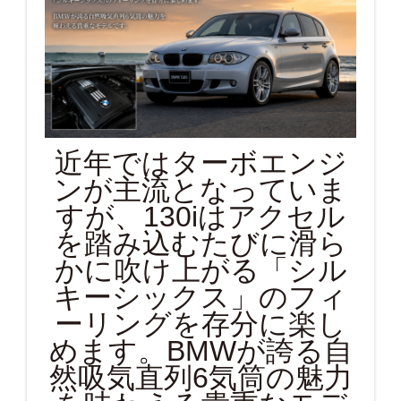
近年ではターボエンジ
ンが主流となっていま
すが、130iはアクセル
を踏み込むたびに滑ら
かに吹け上がる「シル
キーシックス」のフィ
ーリングを存分に楽し
めます。BMWが誇る自
然吸気直列6気筒の魅力