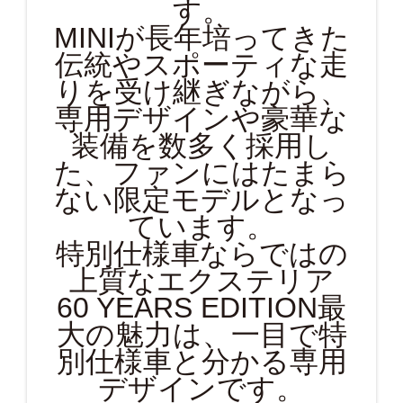
す。
MINIが長年培ってきた
伝統やスポーティな走
りを受け継ぎながら、
専用デザインや豪華な
装備を数多く採用し
た、ファンにはたまら
ない限定モデルとなっ
ています。
特別仕様車ならではの
上質なエクステリア
60 YEARS EDITION最
大の魅力は、一目で特
別仕様車と分かる専用
デザインです。