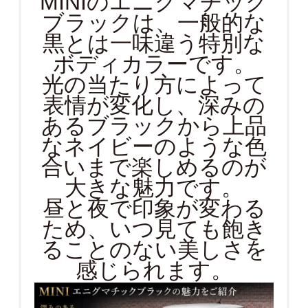
MINIのエニグマチック
ブラックは、一般的な
黒とは一味違う特別な
ボディカラーです。
光の当たり方によって
表情が変化し、深みの
あるブラックから上品
なネイビーのような色
合いまで楽しめるのが
大きな魅力です。
昼と夜で印象が変わる
ため、いつ見ても飽き
ることのない美しさを
感じられます。