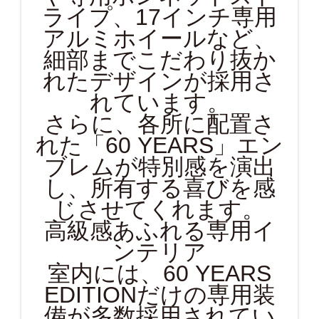
ライプ、17インチ専用
アルミホイールなど、
細部までこだわり抜か
れたデザインが採用さ
れています。
さらに、各所に配置さ
れた「60 YEARS」エン
ブレムが特別感を演出
し、所有する喜びを感
じさせてくれます。
高級感あふれる専用イ
ンテリア
室内には、60 YEARS
EDITIONだけの専用装
備が多数採用されてい