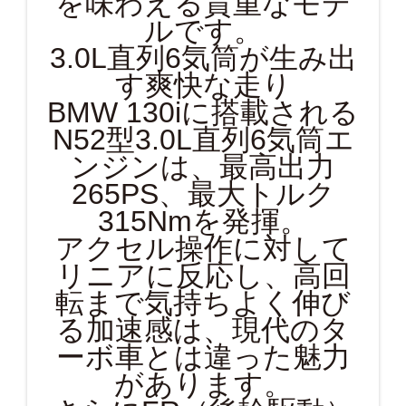
を味わえる貴重なモデ
ルです。
3.0L直列6気筒が生み出
す爽快な走り
BMW 130iに搭載される
N52型3.0L直列6気筒エ
ンジンは、最高出力
265PS、最大トルク
315Nmを発揮。
アクセル操作に対して
リニアに反応し、高回
転まで気持ちよく伸び
る加速感は、現代のタ
ーボ車とは違った魅力
があります。