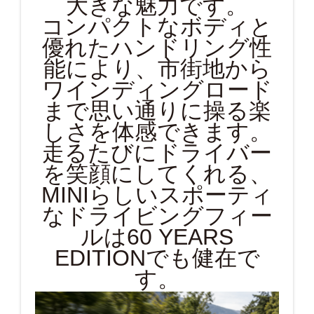
大きな魅力です。
コンパクトなボディと
優れたハンドリング性
能により、市街地から
ワインディングロード
まで思い通りに操る楽
しさを体感できます。
走るたびにドライバー
を笑顔にしてくれる、
MINIらしいスポーティ
なドライビングフィー
ルは60 YEARS
EDITIONでも健在で
す。