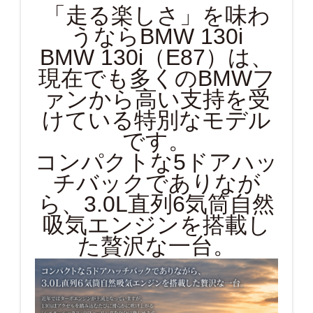
「走る楽しさ」を味わ
うならBMW 130i
BMW 130i（E87）は、
現在でも多くのBMWフ
ァンから高い支持を受
けている特別なモデル
です。
コンパクトな5ドアハッ
チバックでありなが
ら、3.0L直列6気筒自然
吸気エンジンを搭載し
た贅沢な一台。