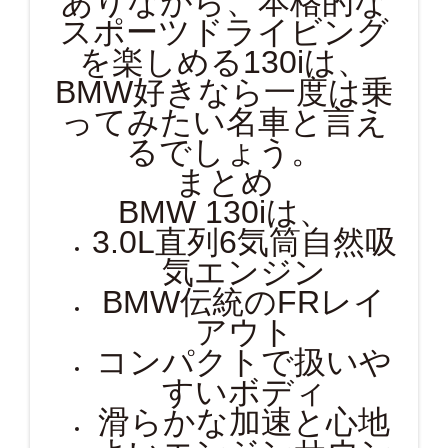
ありながら、本格的な
スポーツドライビング
を楽しめる130iは、
BMW好きなら一度は乗
ってみたい名車と言え
るでしょう。
まとめ
BMW 130iは、
3.0L直列6気筒自然吸
気エンジン
BMW伝統のFRレイ
アウト
コンパクトで扱いや
すいボディ
滑らかな加速と心地