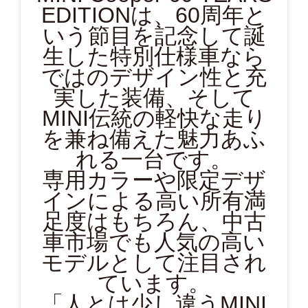
EDITIONは、60周年と
いう節目を記念して誕
生した特別仕様車なら
ではのデザイン性と充
実した装備、そして
MINI伝統の軽快な走り
を兼ね備えた魅力あふ
れる一台です。
専用カラーや限定デザ
インによる高い所有満
足度はもちろん、中古
車市場でも人気の高い
モデルとして注目され
ています。
「人とは少し違うMINI