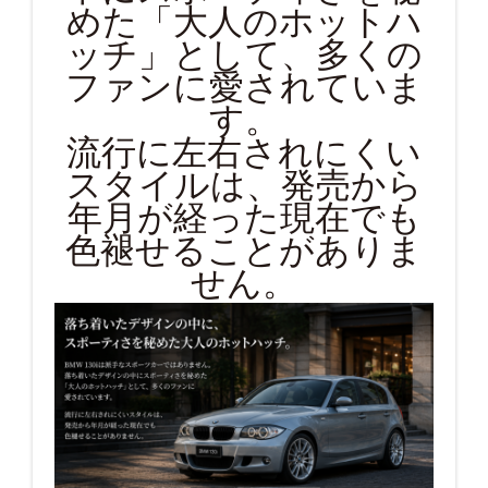
めた「大人のホットハ
ッチ」として、多くの
ファンに愛されていま
す。
流行に左右されにくい
スタイルは、発売から
年月が経った現在でも
色褪せることがありま
せん。