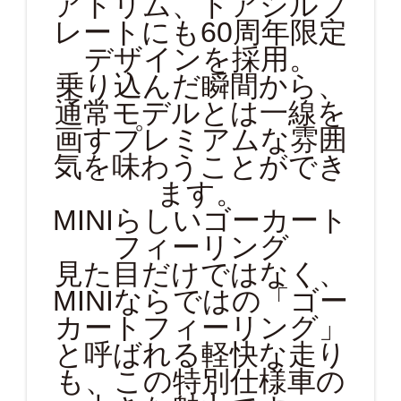
アトリム、ドアシルプ
レートにも60周年限定
デザインを採用。
乗り込んだ瞬間から、
通常モデルとは一線を
画すプレミアムな雰囲
気を味わうことができ
ます。
MINIらしいゴーカート
フィーリング
見た目だけではなく、
MINIならではの「ゴー
カートフィーリング」
と呼ばれる軽快な走り
も、この特別仕様車の