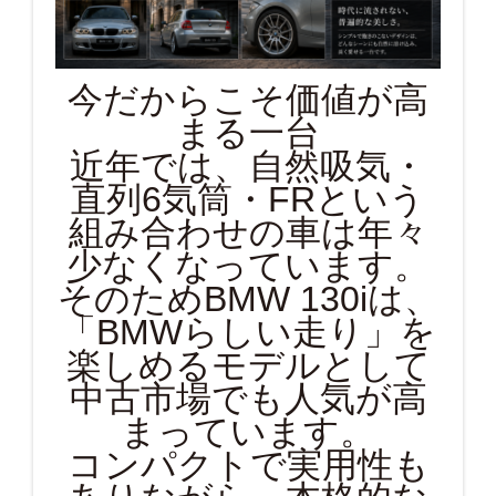
今だからこそ価値が高
まる一台
近年では、自然吸気・
直列6気筒・FRという
組み合わせの車は年々
少なくなっています。
そのためBMW 130iは、
「BMWらしい走り」を
楽しめるモデルとして
中古市場でも人気が高
まっています。
コンパクトで実用性も