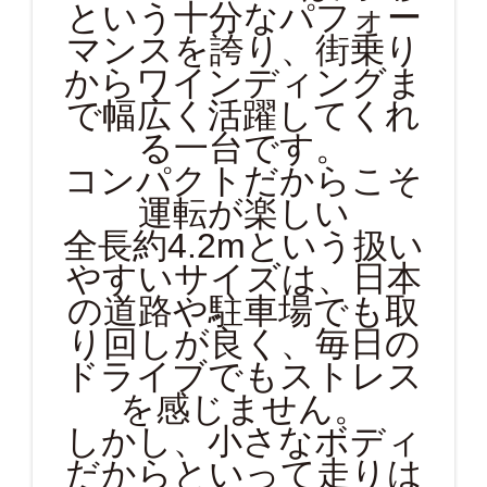
という十分なパフォー
マンスを誇り、街乗り
からワインディングま
で幅広く活躍してくれ
る一台です。
コンパクトだからこそ
運転が楽しい
全長約4.2mという扱い
やすいサイズは、日本
の道路や駐車場でも取
り回しが良く、毎日の
ドライブでもストレス
を感じません。
しかし、小さなボディ
だからといって走りは