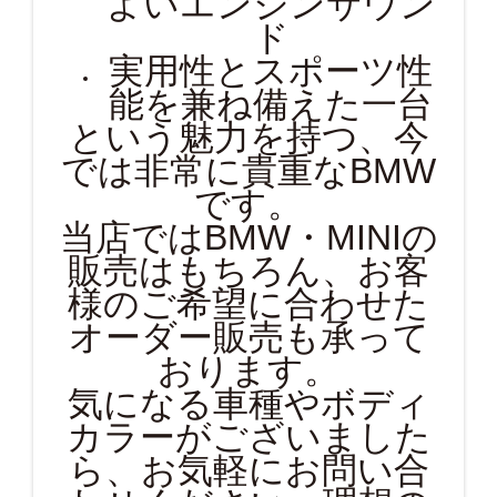
よいエンジンサウン
ド
実用性とスポーツ性
能を兼ね備えた一台
という魅力を持つ、今
では非常に貴重なBMW
です。
当店ではBMW・MINIの
販売はもちろん、お客
様のご希望に合わせた
オーダー販売も承って
おります。
気になる車種やボディ
カラーがございました
ら、お気軽にお問い合