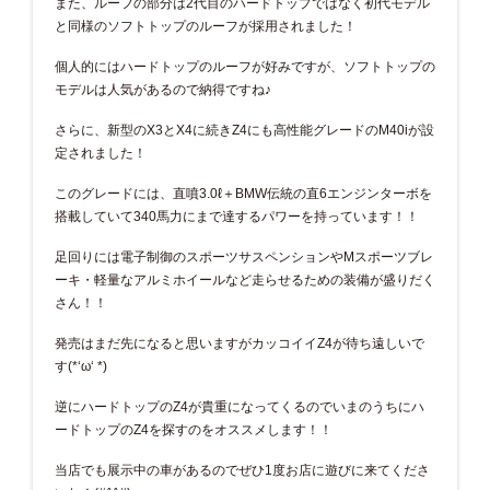
また、ルーフの部分は2代目のハードトップではなく初代モデル
と同様のソフトトップのルーフが採用されました！
個人的にはハードトップのルーフが好みですが、ソフトトップの
モデルは人気があるので納得ですね♪
さらに、新型のX3とX4に続きZ4にも高性能グレードのM40iが設
定されました！
このグレードには、直噴3.0ℓ＋BMW伝統の直6エンジンターボを
搭載していて340馬力にまで達するパワーを持っています！！
足回りには電子制御のスポーツサスペンションやMスポーツブレ
ーキ・軽量なアルミホイールなど走らせるための装備が盛りだく
さん！！
発売はまだ先になると思いますがカッコイイZ4が待ち遠しいで
す(*‘ω‘ *)
逆にハードトップのZ4が貴重になってくるのでいまのうちにハ
ードトップのZ4を探すのをオススメします！！
当店でも展示中の車があるのでぜひ1度お店に遊びに来てくださ