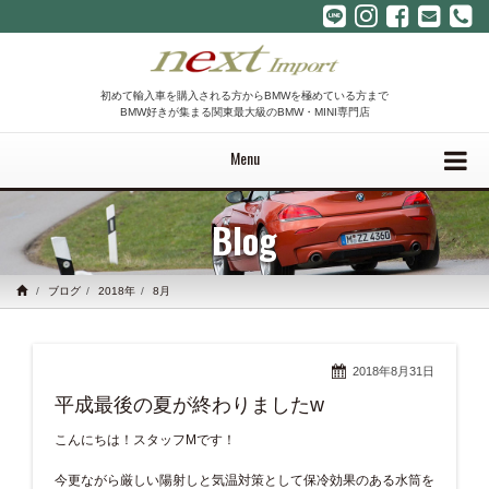
初めて輸入車を購入される方からBMWを極めている方まで
BMW好きが集まる関東最大級のBMW・MINI専門店
Menu
Blog
ブログ
2018年
8月
2018年8月31日
平成最後の夏が終わりましたw
こんにちは！スタッフMです！
今更ながら厳しい陽射しと気温対策として保冷効果のある水筒を