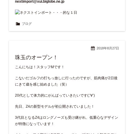
nextimport@xui.biglobe.ne.jp
ブログ
2018年8月27日
珠玉のオープン！
こんにちは！スタッフMです！
こないだゴルフの打ちっ放しに行ったのですが、筋肉痛が2日後
にきて歳を感じ始めました（笑）
20代として体力的にがんばっていきたいです(;’∀’)
先日、Z4の新型モデルが初公開されていました！
3代目となるZ4はロングノーズも受け継がれ、低重心なデザイン
が特徴になっています！