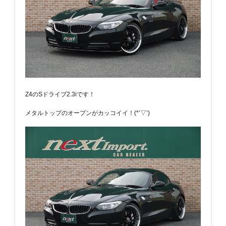
Z4のSドライブ2.3iです！
メタルトップのオープンがカッコイイ！(*’▽’)