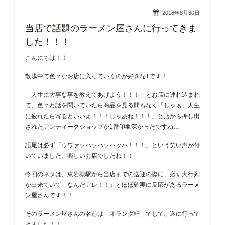
2018年8月30日
当店で話題のラーメン屋さんに行ってきま
した！！！
こんにちは！！
散歩中で色々なお店に入っていくのが好きなTです！
「人生に大事な事を教えてあげよう！！！」とお店に連れ込まれ
て、色々と話を聞いていたら商品を見る間もなく「じゃぁ、人生
に疲れたら寄るといいよ！！！じゃあね！！！」と店から押し出
されたアンティークショップが1番印象深かったですね…
語尾は必ず「ウワァッハッハッハッハ！！！」という笑い声が付
いていました。楽しいお店でしたね！！
今回のネタは、東岩槻駅から当店までの送迎の際に、必ず大行列
が出来ていて「なんだアレ！！」とほぼ確実に反応があるラーメ
ン屋さんです！！
そのラーメン屋さんの名前は「オランダ軒」でして、遂に行って
きました！！