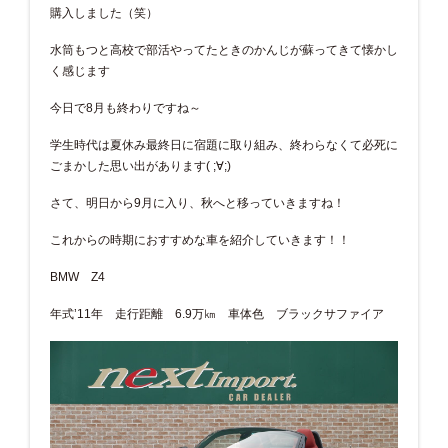
購入しました（笑）
水筒もつと高校で部活やってたときのかんじが蘇ってきて懐かし
く感じます
今日で8月も終わりですね～
学生時代は夏休み最終日に宿題に取り組み、終わらなくて必死に
ごまかした思い出があります( ;∀;)
さて、明日から9月に入り、秋へと移っていきますね！
これからの時期におすすめな車を紹介していきます！！
BMW Z4
年式’11年 走行距離 6.9万㎞ 車体色 ブラックサファイア