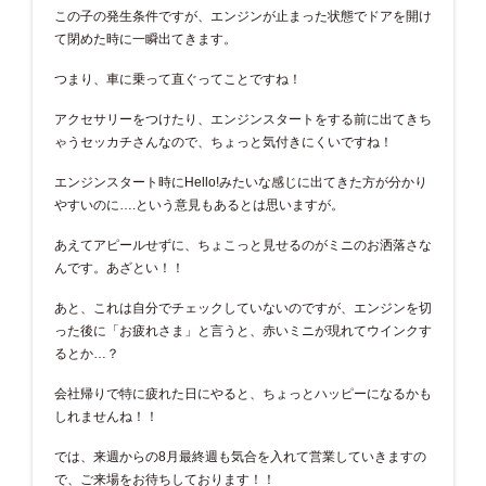
この子の発生条件ですが、エンジンが止まった状態でドアを開け
て閉めた時に一瞬出てきます。
つまり、車に乗って直ぐってことですね！
アクセサリーをつけたり、エンジンスタートをする前に出てきち
ゃうセッカチさんなので、ちょっと気付きにくいですね！
エンジンスタート時にHello!みたいな感じに出てきた方が分かり
やすいのに….という意見もあるとは思いますが。
あえてアピールせずに、ちょこっと見せるのがミニのお洒落さな
んです。あざとい！！
あと、これは自分でチェックしていないのですが、エンジンを切
った後に「お疲れさま」と言うと、赤いミニが現れてウインクす
るとか…？
会社帰りで特に疲れた日にやると、ちょっとハッピーになるかも
しれませんね！！
では、来週からの8月最終週も気合を入れて営業していきますの
で、ご来場をお待ちしております！！