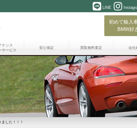
LINE
Instag
初めて輸入
BMW好
テナンス
安心保証
買取無料査定
会社
ーサービス
きました！！！