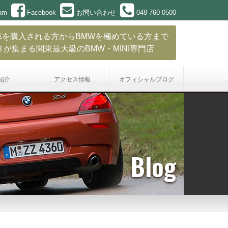
ram
Facebook
お問い合わせ
048-760-0500
車を購入される方からBMWを極めている方まで
きが集まる関東最大級のBMW・MINI専門店
紹介
アクセス情報
オフィシャル
ブログ
Blog