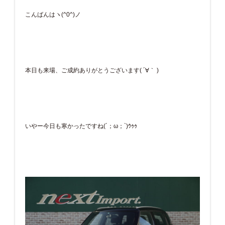
こんばんはヽ(^0^)ノ
本日も来場、ご成約ありがとうございます( ´∀｀ )
いやー今日も寒かったですね(´；ω；`)ｳｩｩ