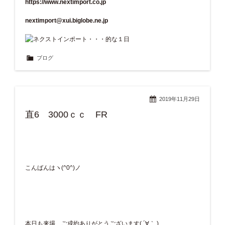
https://www.nextimport.co.jp
nextimport@xui.biglobe.ne.jp
ブログ
2019年11月29日
直6 3000ｃｃ FR
こんばんはヽ(^0^)ノ
本日も来場、ご成約ありがとうございます( ´∀｀ )