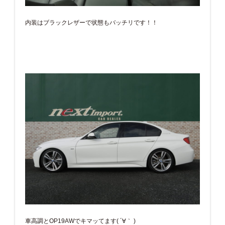
内装はブラックレザーで状態もバッチリです！！
車高調とOP19AWでキマッてます( ´∀｀ )