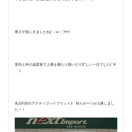
寒さが急にきましたね(´；ω；`)ｳｩｩ
室内と外の温度差で上着を着たり脱いだり忙しい一日でした( ´∀
｀ )
先日F30のアクティブハイブリット3 Mスポーツが入庫しまし
た！！