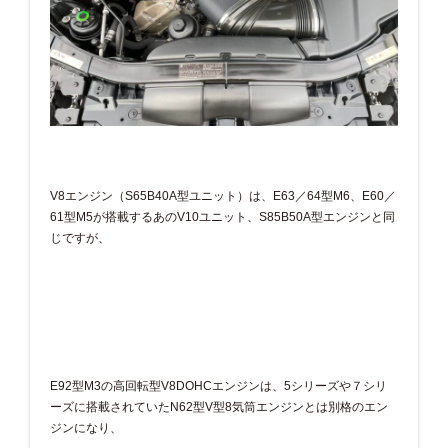
V8エンジン（S65B40A型ユニット）は、E63／64型M6、E60／
61型M5が搭載するあのV10ユニット、S85B50A型エンジンと同
じですが、
E92型M3の高回転型V8DOHCエンジンは、5シリーズや７シリ
ーズに搭載されていたN62型V型8気筒エンジンとは別格のエン
ジンになり、