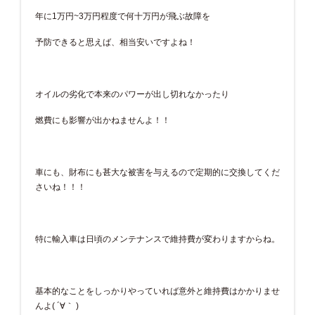
年に1万円~3万円程度で何十万円が飛ぶ故障を
予防できると思えば、相当安いですよね！
オイルの劣化で本来のパワーが出し切れなかったり
燃費にも影響が出かねませんよ！！
車にも、財布にも甚大な被害を与えるので定期的に交換してくだ
さいね！！！
特に輸入車は日頃のメンテナンスで維持費が変わりますからね。
基本的なことをしっかりやっていれば意外と維持費はかかりませ
んよ( ´∀｀ )