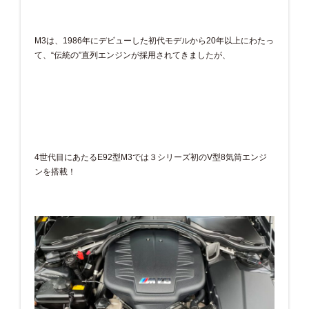
M3は、1986年にデビューした初代モデルから20年以上にわたっ
て、“伝統の”直列エンジンが採用されてきましたが、
4世代目にあたるE92型M3では３シリーズ初のV型8気筒エンジ
ンを搭載！