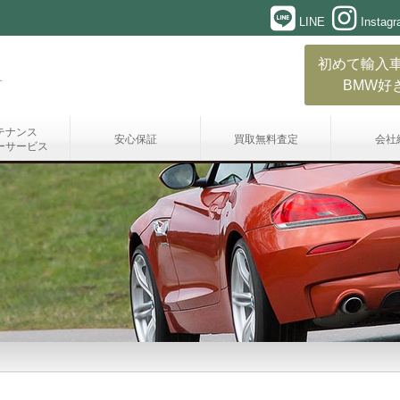
LINE
Instag
初めて輸入
BMW好
テナンス
安心保証
買取無料査定
会社
ーサービス