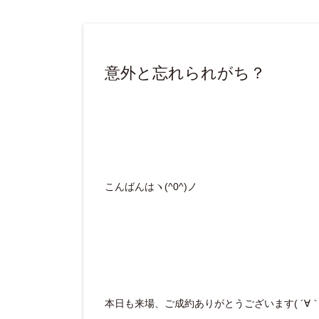
意外と忘れられがち？
こんばんはヽ(^0^)ノ
本日も来場、ご成約ありがとうございます( ´∀｀ 