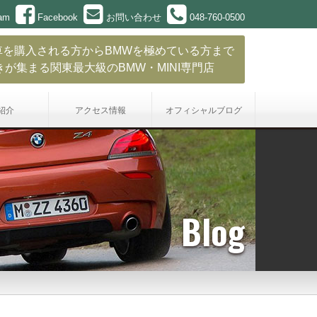
ram
Facebook
お問い合わせ
048-760-0500
車を購入される方からBMWを極めている方まで
きが集まる関東最大級のBMW・MINI専門店
紹介
アクセス情報
オフィシャル
ブログ
Blog