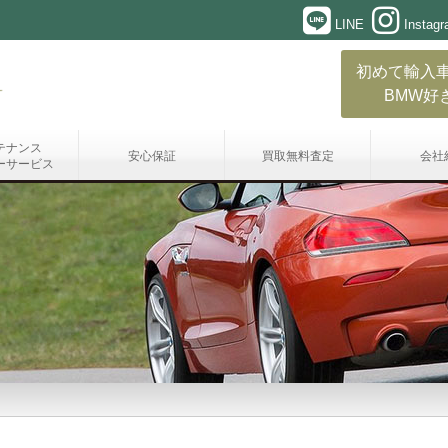
LINE
Instag
初めて輸入
BMW好
テナンス
安心保証
買取無料査定
会社
ーサービス