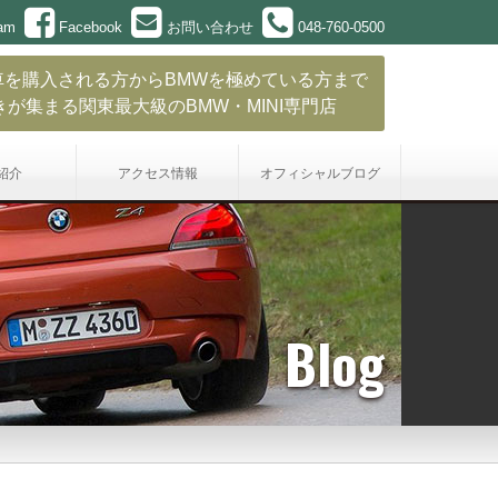
ram
Facebook
お問い合わせ
048-760-0500
車を購入される方からBMWを極めている方まで
きが集まる関東最大級のBMW・MINI専門店
紹介
アクセス情報
オフィシャル
ブログ
Blog