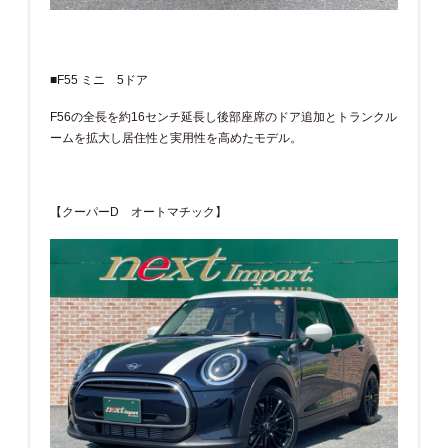
■F55 ミニ 5ドア
F56の全長を約16センチ延長し後部座席のドア追加とトランクル
ームを拡大し居住性と実用性を高めたモデル。
【クーパーD オートマチック】