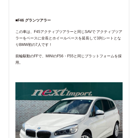
■F46 グランツアラー
この車は、F45アクティブツアラーと同じSAVで アクティブツア
ラーをベースに全長とホイールベースを延長して3列シートとな
りBMW初の7人です！
前輪駆動のFFで、MINIのF56・F55と同じブラットフォームを採
用。