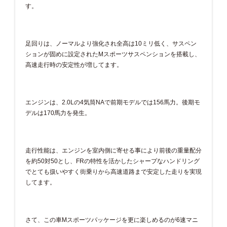
す。
足回りは、ノーマルより強化され全高は10ミリ低く、サスペン
ションが固めに設定されたMスポーツサスペンションを搭載し、
高速走行時の安定性が増してます。
エンジンは、2.0Lの4気筒NAで前期モデルでは156馬力。後期モ
デルは170馬力を発生。
走行性能は、エンジンを室内側に寄せる事により前後の重量配分
を約50対50とし、FRの特性を活かしたシャープなハンドリング
でとても扱いやすく街乗りから高速道路まで安定した走りを実現
してます。
さて、この車Mスポーツパッケージを更に楽しめるのが6速マニ