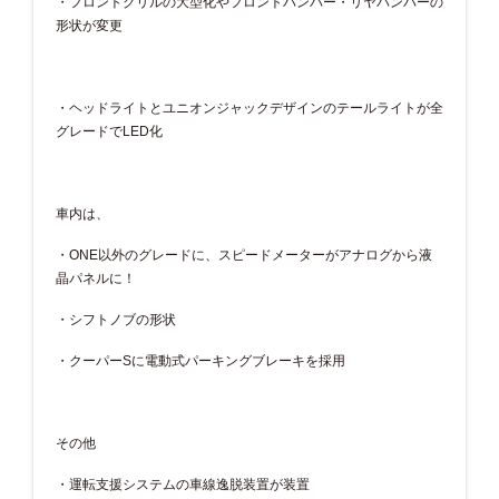
・フロントグリルの大型化やフロントバンパー・リヤバンパーの
形状が変更
・ヘッドライトとユニオンジャックデザインのテールライトが全
グレードでLED化
車内は、
・ONE以外のグレードに、スピードメーターがアナログから液
晶パネルに！
・シフトノブの形状
・クーパーSに電動式パーキングブレーキを採用
その他
・運転支援システムの車線逸脱装置が装置