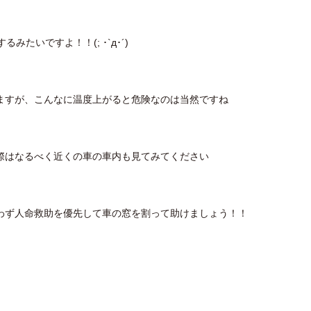
たいですよ！！(; ･`д･´)
ますが、こんなに温度上がると危険なのは当然ですね
際はなるべく近くの車の車内も見てみてください
わず人命救助を優先して車の窓を割って助けましょう！！