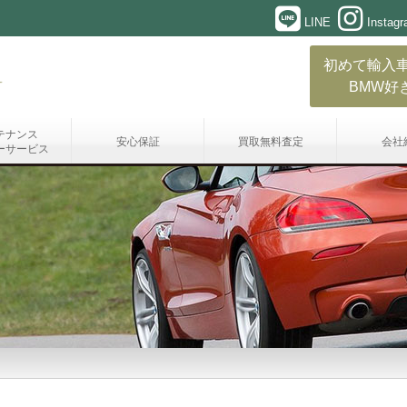
LINE
Instag
初めて輸入
BMW好
テナンス
安心保証
買取無料査定
会社
ーサービス