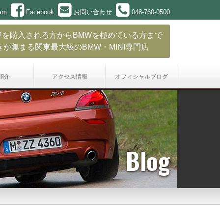
ram
Facebook
お問い合わせ
048-760-0500
車を購入される方からBMWを極めている方まで
きが集まる関東最大級のBMW・MINI専門店
紹介
アクセス情報
オフィシャル
ブログ
Blog