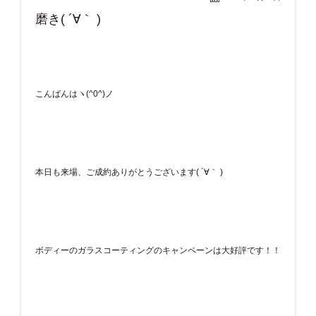
磨き( ´∀｀ )
こんばんはヽ(^0^)ノ
本日も来場、ご成約ありがとうございます( ´∀｀ )
ボディーのガラスコーティングのキャンペーンは大好評です！！