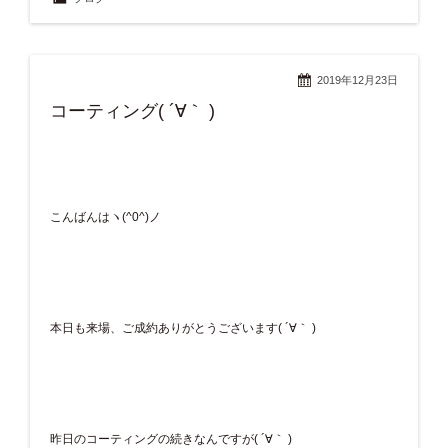
2019年12月23日
コーティング( ´∀｀ )
こんばんはヽ(^0^)ノ
本日も来場、ご成約ありがとうございます( ´∀｀ )
昨日のコーティングの続きなんですが( ´∀｀ )