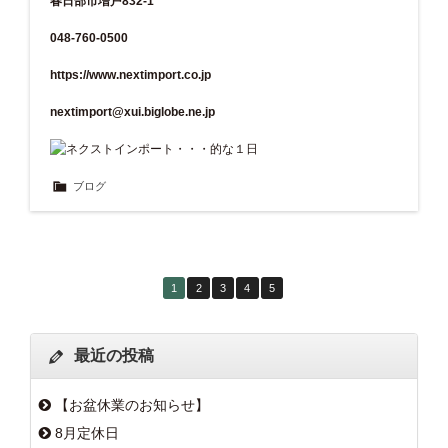
春日部市増戸832-1
048-760-0500
https://www.nextimport.co.jp
nextimport@xui.biglobe.ne.jp
ブログ
1
2
3
4
5
最近の投稿
【お盆休業のお知らせ】
8月定休日