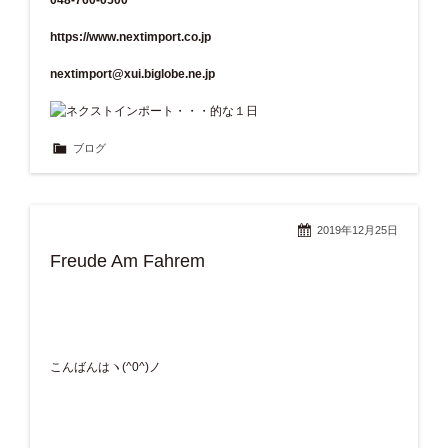
https://www.nextimport.co.jp
nextimport@xui.biglobe.ne.jp
ブログ
2019年12月25日
Freude Am Fahrem
こんばんはヽ(^0^)ノ