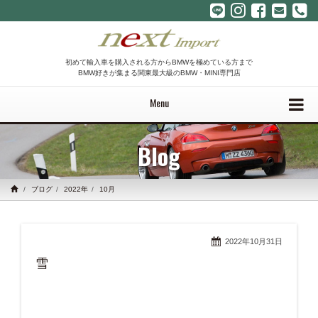
初めて輸入車を購入される方からBMWを極めている方まで
BMW好きが集まる関東最大級のBMW・MINI専門店
Menu
Blog
ブログ
2022年
10月
2022年10月31日
雪