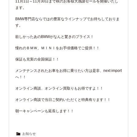
11月1日～11月30日まで秋のお客様大感謝セールを開催いたし
ます。
BMW専門店ならではの豊富なラインナップでお待ちしておりま
す。
欲しかったあのBMWがなんと驚きのプライス！
憧れのＢＭＷ、ＭＩＮＩをお手頃価格でご提供！！
保証も充実の全国保証！！
メンテナンスされたお車をお得に乗りたい方は是非、next import
へ！！
オンライン商談、オンライン買取りもお得ですよ！！
オンライン商談で当日ご契約いただくと特典有ります！！
朝一キャンペーンも延長します！！
お知らせ