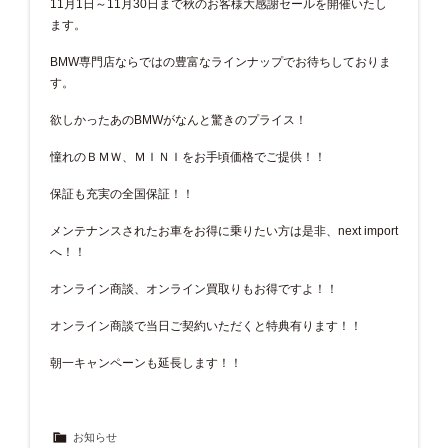
11月1日～11月30日まで秋のお客様大感謝セールを開催いたし
ます。
BMW専門店ならではの豊富なラインナップでお待ちしておりま
す。
欲しかったあのBMWがなんと驚きのプライス！
憧れのＢＭＷ、ＭＩＮＩをお手頃価格でご提供！！
保証も充実の全国保証！！
メンテナンスされたお車をお得に乗りたい方は是非、next import
へ！！
オンライン商談、オンライン買取りもお得ですよ！！
オンライン商談で当日ご契約いただくと特典有ります！！
朝一キャンペーンも延長します！！
お知らせ