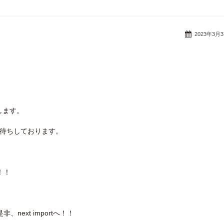
2023年3月
します。
お待ちしております。
！！
ext importへ！！