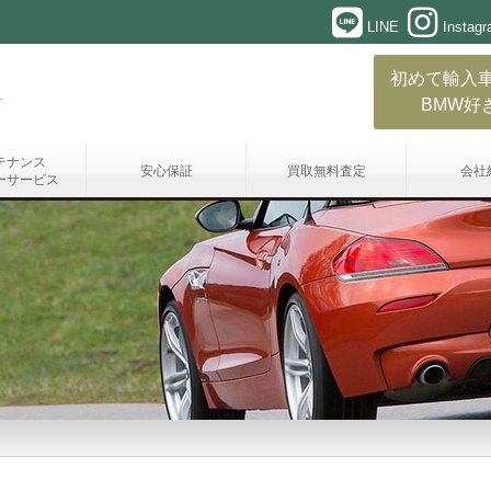
LINE
Instag
初めて輸入
BMW好
テナンス
安心保証
買取無料査定
会社
ーサービス