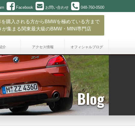
ram
Facebook
お問い合わせ
048-760-0500
車を購入される方からBMWを極めている方まで
きが集まる関東最大級のBMW・MINI専門店
紹介
アクセス情報
オフィシャル
ブログ
Blog