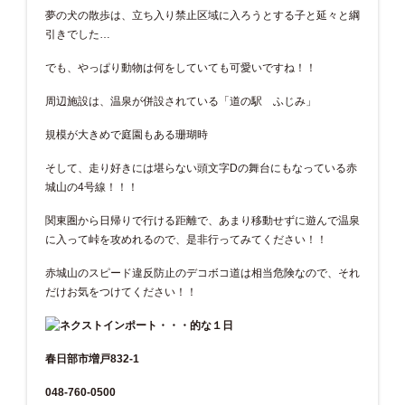
夢の犬の散歩は、立ち入り禁止区域に入ろうとする子と延々と綱
引きでした…
でも、やっぱり動物は何をしていても可愛いですね！！
周辺施設は、温泉が併設されている「道の駅 ふじみ」
規模が大きめで庭園もある珊瑚時
そして、走り好きには堪らない頭文字Dの舞台にもなっている赤
城山の4号線！！！
関東圏から日帰りで行ける距離で、あまり移動せずに遊んで温泉
に入って峠を攻めれるので、是非行ってみてください！！
赤城山のスピード違反防止のデコボコ道は相当危険なので、それ
だけお気をつけてください！！
春日部市増戸832-1
048-760-0500