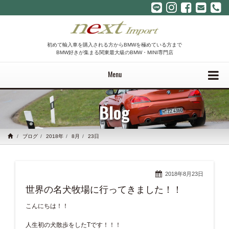
初めて輸入車を購入される方からBMWを極めている方まで
BMW好きが集まる関東最大級のBMW・MINI専門店
Menu
Blog
ブログ
2018年
8月
23日
2018年8月23日
世界の名犬牧場に行ってきました！！
こんにちは！！
人生初の犬散歩をしたTです！！！