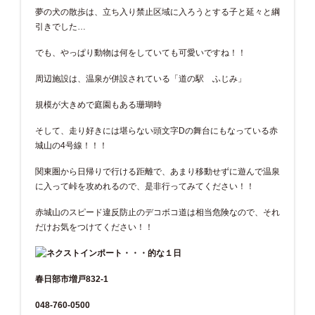
夢の犬の散歩は、立ち入り禁止区域に入ろうとする子と延々と綱
引きでした…
でも、やっぱり動物は何をしていても可愛いですね！！
周辺施設は、温泉が併設されている「道の駅 ふじみ」
規模が大きめで庭園もある珊瑚時
そして、走り好きには堪らない頭文字Dの舞台にもなっている赤
城山の4号線！！！
関東圏から日帰りで行ける距離で、あまり移動せずに遊んで温泉
に入って峠を攻めれるので、是非行ってみてください！！
赤城山のスピード違反防止のデコボコ道は相当危険なので、それ
だけお気をつけてください！！
春日部市増戸832-1
048-760-0500