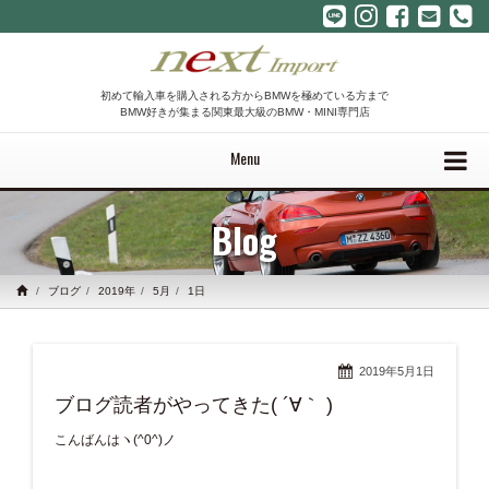
初めて輸入車を購入される方からBMWを極めている方まで
BMW好きが集まる関東最大級のBMW・MINI専門店
Menu
Blog
ブログ
2019年
5月
1日
2019年5月1日
ブログ読者がやってきた( ´∀｀ )
こんばんはヽ(^0^)ノ