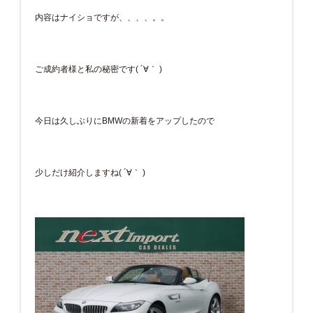
内容はナイショですが、、、、。。
ご成約者様と私の秘密です( ´∀｀ )
今日は久しぶりにBMWの新着をアップしたので
少しだけ紹介しますね( ´∀｀ )