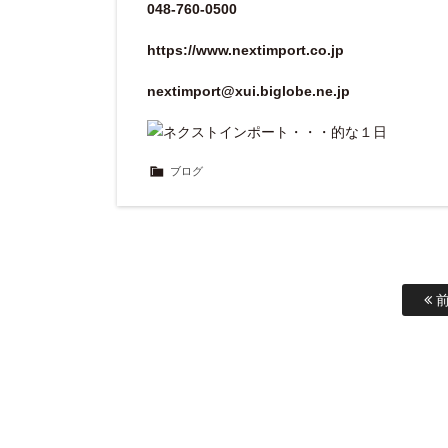
048-760-0500
https://www.nextimport.co.jp
nextimport@xui.biglobe.ne.jp
ブログ
前