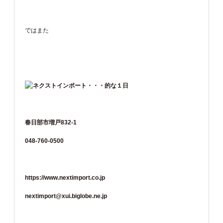
ではまた
春日部市増戸832-1
048-760-0500
https://www.nextimport.co.jp
nextimport@xui.biglobe.ne.jp