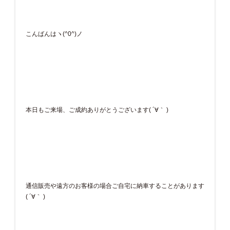
こんばんはヽ(^0^)ノ
本日もご来場、ご成約ありがとうございます( ´∀｀ )
通信販売や遠方のお客様の場合ご自宅に納車することがあります
( ´∀｀ )