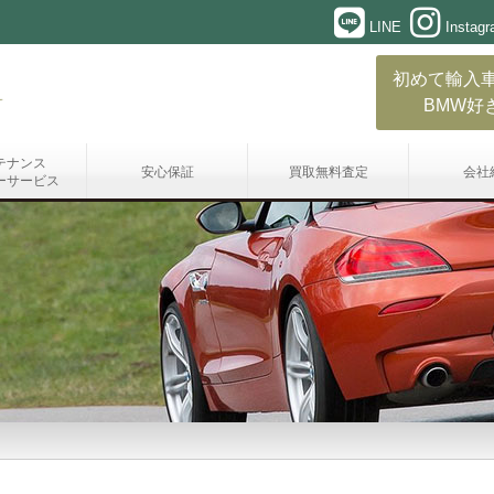
LINE
Instag
初めて輸入
BMW好
テナンス
安心保証
買取無料査定
会社
ーサービス