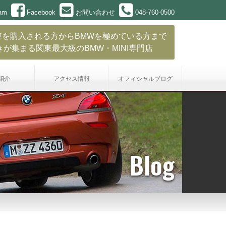
ram
Facebook
お問い合わせ
048-760-0500
車を購入される方からBMWを極めている方まで
きが集まる関東最大級のBMW・MINI専門店
紹介
アクセス情報
オフィシャル
ブログ
Blog