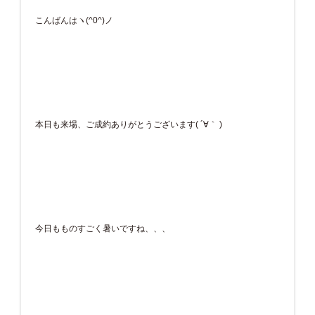
こんばんはヽ(^0^)ノ
本日も来場、ご成約ありがとうございます( ´∀｀ )
今日もものすごく暑いですね、、、