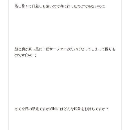
蒸し暑くて日差しも強いので海に行ったわけでもないのに
顔と腕が真っ黒に！丘サーファーみたいになってしまって困りも
のです(´;ω;｀)
さて今日の話題ですがMINIにはどんな印象をお持ちですか？