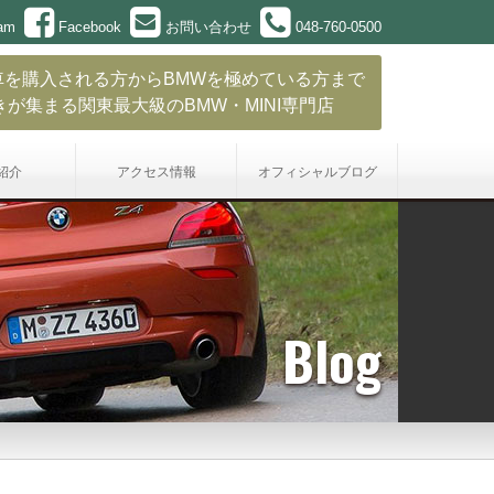
ram
Facebook
お問い合わせ
048-760-0500
車を購入される方からBMWを極めている方まで
きが集まる関東最大級のBMW・MINI専門店
紹介
アクセス情報
オフィシャル
ブログ
Blog