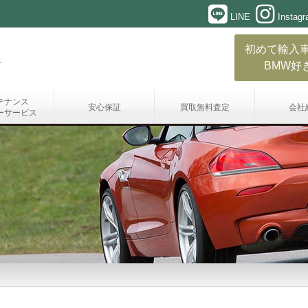
LINE
Instag
初めて輸入
BMW好
テナンス
安心保証
買取無料査定
会社
ーサービス