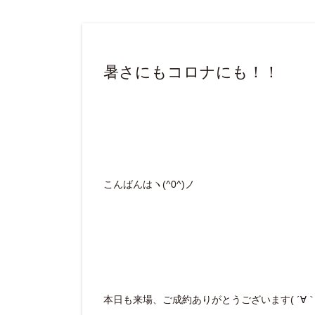
暑さにもコロナにも！！
こんばんはヽ(^0^)ノ
本日も来場、ご成約ありがとうございます( ´∀｀ 