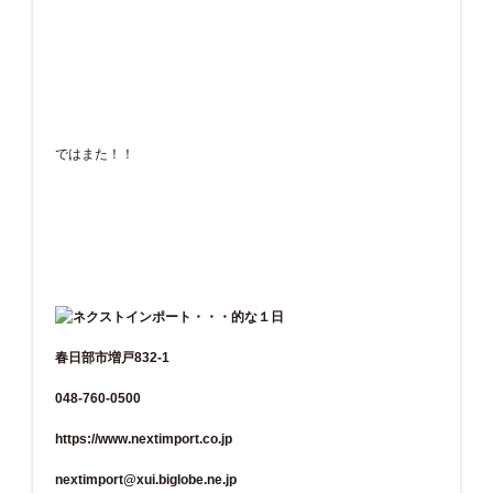
ではまた！！
春日部市増戸832-1
048-760-0500
https://www.nextimport.co.jp
nextimport@xui.biglobe.ne.jp