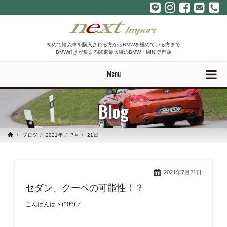
初めて輸入車を購入される方からBMWを極めている方まで
BMW好きが集まる関東最大級のBMW・MINI専門店
Menu
Blog
ブログ
2021年
7月
21日
2021年7月21日
セダン、クーペの可能性！？
こんばんはヽ(^0^)ノ