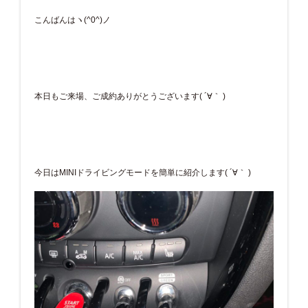
こんばんはヽ(^0^)ノ
本日もご来場、ご成約ありがとうございます( ´∀｀ )
今日はMINIドライビングモードを簡単に紹介します( ´∀｀ )