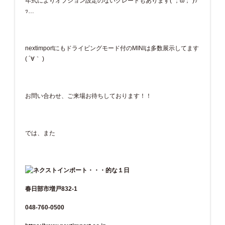
年式によりオプション設定のないグレードもあります(´；ω；`)ｳ
ｯ…
nextimportにもドライビングモード付のMINIは多数展示してます
( ´∀｀ )
お問い合わせ、ご来場お待ちしております！！
では、また
春日部市増戸832-1
048-760-0500