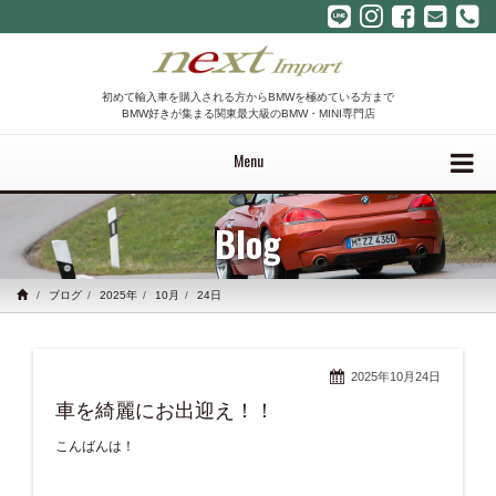
初めて輸入車を購入される方からBMWを極めている方まで
BMW好きが集まる関東最大級のBMW・MINI専門店
Menu
Blog
ブログ
2025年
10月
24日
2025年10月24日
車を綺麗にお出迎え！！
こんばんは！