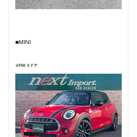
■MINI
☆F56 ３ドア