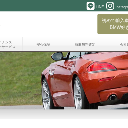
LINE
Instag
初めて輸入
BMW好
テナンス
安心保証
買取無料査定
会社
ーサービス