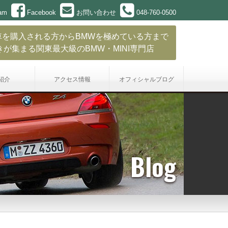
ram
Facebook
お問い合わせ
048-760-0500
車を購入される方からBMWを極めている方まで
きが集まる関東最大級のBMW・MINI専門店
紹介
アクセス情報
オフィシャル
ブログ
Blog