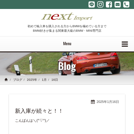
初めて輸入車を購入される方からBMWを極めている方まで
BMW好きが集まる関東最大級のBMW・MINI専門店
Menu
Blog
ブログ
2025年
1月
16日
2025年1月16日
新入庫が続々と！！
こんばんは＼(^▽^)／