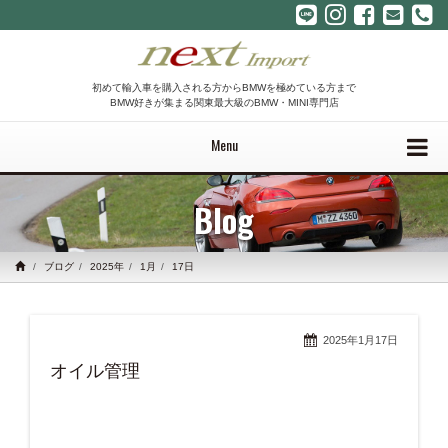
初めて輸入車を購入される方からBMWを極めている方まで
BMW好きが集まる関東最大級のBMW・MINI専門店
Menu
Blog
ブログ
2025年
1月
17日
2025年1月17日
オイル管理