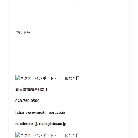
ではまた。
春日部市増戸832-1
048-760-0500
https://www.nextimport.co.jp
nextimport@xui.biglobe.ne.jp