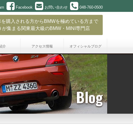
ram
Facebook
お問い合わせ
048-760-0500
車を購入される方からBMWを極めている方まで
きが集まる関東最大級のBMW・MINI専門店
紹介
アクセス情報
オフィシャル
ブログ
Blog