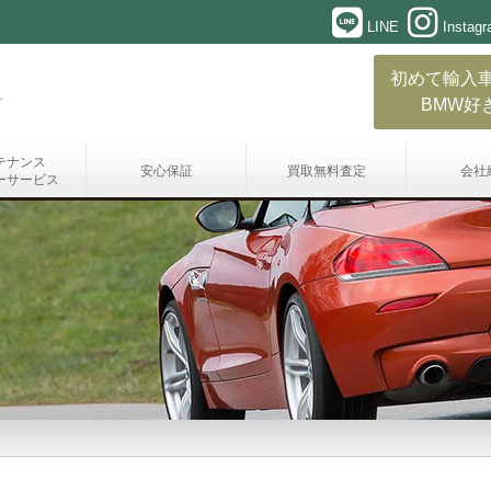
LINE
Instag
初めて輸入
BMW好
テナンス
安心保証
買取無料査定
会社
ーサービス