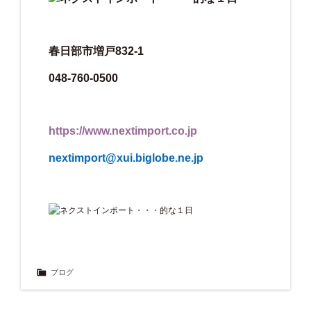
春日部市増戸832-1
048-760-0500
https://www.nextimport.co.jp
nextimport@xui.biglobe.ne.jp
ブログ