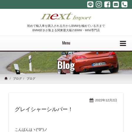
初めて輸入車を購入される方からBMWを極めている方まで
BMW好きが集まる関東最大級のBMW・MINI専門店
Menu
Blog
ブログ
ブログ
2022年12月2日
グレイシャーシルバー！
こんばんはヽ(^0^)ノ