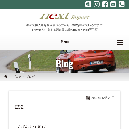
初めて輸入車を購入される方からBMWを極めている方まで
BMW好きが集まる関東最大級のBMW・MINI専門店
Menu
Blog
ブログ
ブログ
2022年12月25日
E92！
こんばんはヽ(^0^)ノ